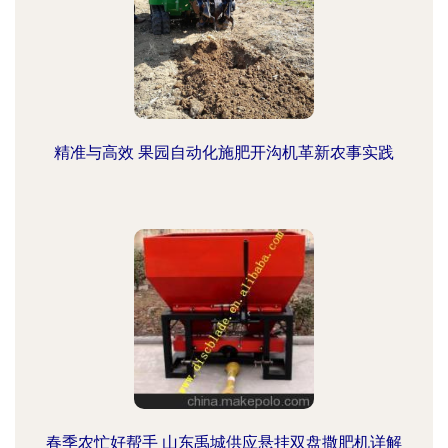
精准与高效 果园自动化施肥开沟机革新农事实践
春季农忙好帮手 山东禹城供应悬挂双盘撒肥机详解