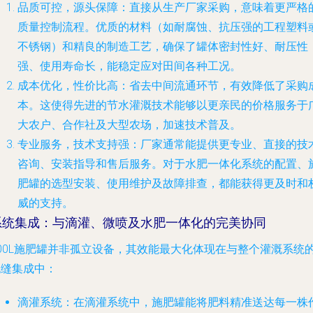
品质可控，源头保障
：直接从生产厂家采购，意味着更严格
质量控制流程。优质的材料（如耐腐蚀、抗压强的工程塑料
不锈钢）和精良的制造工艺，确保了罐体密封性好、耐压性
强、使用寿命长，能稳定应对田间各种工况。
成本优化，性价比高
：省去中间流通环节，有效降低了采购
本。这使得先进的节水灌溉技术能够以更亲民的价格服务于
大农户、合作社及大型农场，加速技术普及。
专业服务，技术支持强
：厂家通常能提供更专业、直接的技
咨询、安装指导和售后服务。对于水肥一体化系统的配置、
肥罐的选型安装、使用维护及故障排查，都能获得更及时和
威的支持。
系统集成：与滴灌、微喷及水肥一体化的完美协同
300L施肥罐并非孤立设备，其效能最大化体现在与整个灌溉系统
无缝集成中：
滴灌系统
：在滴灌系统中，施肥罐能将肥料精准送达每一株