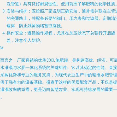
洗管道）具有良好耐腐蚀性。使用前应了解肥料的化学性质
安装与维护
：应按照厂家说明正确安装，通常需并联在主管
的旁通路上，并配备必要的阀门、压力表和过滤器。定期清
罐体，防止残留物堵塞或腐蚀。
操作安全
：遵循操作规程，尤其在加压状态下勿强行开启罐
盖，注意个人防护。
##
总而言之，厂家直销的优质300L施肥罐，是构建高效、经济、可
节水灌溉与水肥一体化系统的关键组件。它以其稳定的性能、直
的采购优势和专业的服务支持，为现代农业生产中的精准水肥管
提供了强有力的设备基础。投资于这样的优质配套产品，不仅是
升灌溉效率的举措，更是迈向智慧农业、实现可持续发展的重要
步。