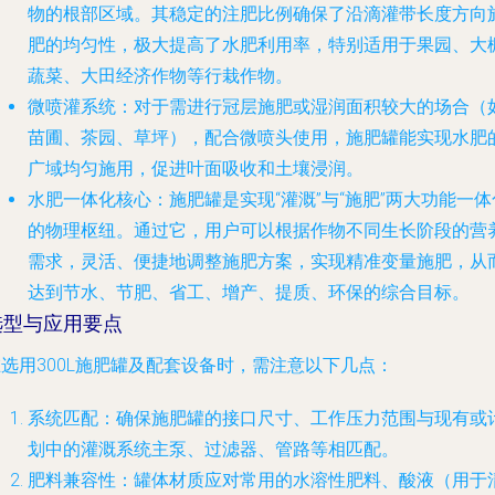
物的根部区域。其稳定的注肥比例确保了沿滴灌带长度方向
肥的均匀性，极大提高了水肥利用率，特别适用于果园、大
蔬菜、大田经济作物等行栽作物。
微喷灌系统
：对于需进行冠层施肥或湿润面积较大的场合（
苗圃、茶园、草坪），配合微喷头使用，施肥罐能实现水肥
广域均匀施用，促进叶面吸收和土壤浸润。
水肥一体化核心
：施肥罐是实现“灌溉”与“施肥”两大功能一体
的物理枢纽。通过它，用户可以根据作物不同生长阶段的营
需求，灵活、便捷地调整施肥方案，实现精准变量施肥，从
达到节水、节肥、省工、增产、提质、环保的综合目标。
选型与应用要点
选用300L施肥罐及配套设备时，需注意以下几点：
系统匹配
：确保施肥罐的接口尺寸、工作压力范围与现有或
划中的灌溉系统主泵、过滤器、管路等相匹配。
肥料兼容性
：罐体材质应对常用的水溶性肥料、酸液（用于