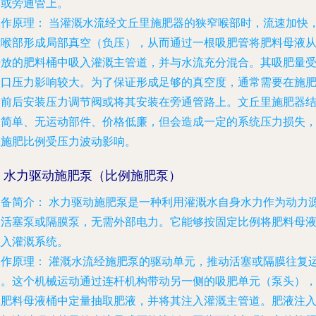
道或旁通管上。
工作原理：
当灌溉水流经文丘里施肥器的狭窄喉部时，流速加快
在喉部形成局部真空（负压），从而通过一根吸肥管将肥料母液
开放的肥料桶中吸入灌溉主管道，并与水流充分混合。其吸肥量
入口压力影响较大。为了保证形成足够的真空度，通常需要在施
器前后安装压力调节阀或将其安装在旁通管路上。文丘里施肥器
构简单、无运动部件、价格低廉，但会造成一定的系统压力损失
且施肥比例受压力波动影响。
3. 水力驱动施肥泵（比例施肥泵）
设备简介：
水力驱动施肥泵是一种利用灌溉水自身水力作为动力
的活塞泵或隔膜泵，无需外部电力。它能够按固定比例将肥料母
注入灌溉系统。
工作原理：
灌溉水流经施肥泵的驱动单元，推动活塞或隔膜往复
动。这个机械运动通过连杆机构带动另一侧的吸肥单元（泵头）
从肥料母液桶中定量抽取肥液，并将其注入灌溉主管道。肥液注