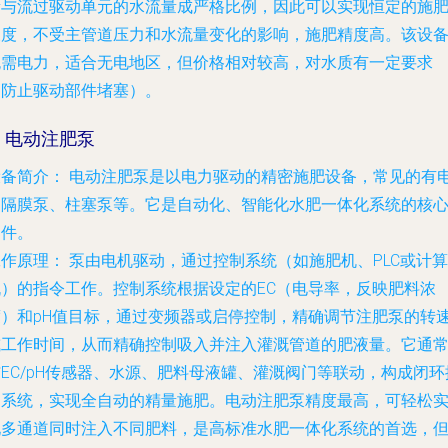
量与流过驱动单元的水流量成严格比例，因此可以实现恒定的施
浓度，不受主管道压力和水流量变化的影响，施肥精度高。该设
无需电力，适合无电地区，但价格相对较高，对水质有一定要求
（防止驱动部件堵塞）。
. 电动注肥泵
设备简介：
电动注肥泵是以电力驱动的精密施肥设备，常见的有
动隔膜泵、柱塞泵等。它是自动化、智能化水肥一体化系统的核
部件。
工作原理：
泵由电机驱动，通过控制系统（如施肥机、PLC或计算
机）的指令工作。控制系统根据设定的EC（电导率，反映肥料浓
度）和pH值目标，通过变频器或启停控制，精确调节注肥泵的转
或工作时间，从而精确控制吸入并注入灌溉管道的肥液量。它通
EC/pH传感器、水源、肥料母液罐、灌溉阀门等联动，构成闭环
制系统，实现全自动的精量施肥。电动注肥泵精度最高，可轻松
现多通道同时注入不同肥料，是高标准水肥一体化系统的首选，