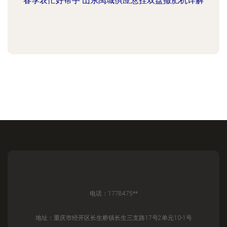
春季农忙好帮手 山东禹城供应悬挂双盘撒肥机详解
电话：1778475**
地址：重庆市经开区长生桥镇长生三支路17号2单元10-1号