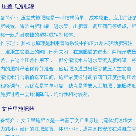
. 压差式施肥罐
设备简介：
压差式施肥罐是一种结构简单、成本较低、应用广泛
施肥装置。通常由肥料罐、进水管、出肥管、调压阀门等组成。
料罐一般为耐腐蚀的塑料或钢制罐体。
工作原理：
其核心原理是利用管道系统中的压力差来驱动肥液注
入。灌溉主管道上的阀门部分关闭，在施肥罐的进出口两端形成
力差。在这个压差作用下，一部分灌溉水从进水管流入肥料罐，
罐内的肥料母液稀释并混合，然后肥液通过出肥管被压入主管道
与灌溉水混合后输送至田间。施肥浓度通过调节阀门开度控制压
来粗略调节。其优点是简单可靠，缺点是需要人工加肥，施肥浓
在施肥过程中会逐渐降低，均匀性相对较差。
. 文丘里施肥器
设备简介：
文丘里施肥器是一种基于文丘里原理（流体流速增大
压力减小）设计的注肥装置。体积小巧，通常直接安装在灌溉主