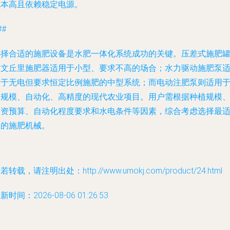
成本高且依赖稳定电源。
##
选择合适的施肥设备是水肥一体化系统成功的关键。压差式施肥
和文丘里施肥器适用于小型、要求不高的场合；水力驱动施肥泵
用于无电但要求恒定比例施肥的中型系统；而电动注肥泵则适用
大规模、自动化、高精度的现代农业项目。用户需根据种植规模
投资预算、自动化程度要求和水电条件等因素，综合考虑选择最
合的施肥机械。
若转载，请注明出处：http://www.umokj.com/product/24.html
新时间：2026-08-06 01:26:53