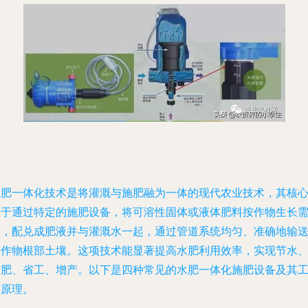
水肥一体化技术是将灌溉与施肥融为一体的现代农业技术，其核
在于通过特定的施肥设备，将可溶性固体或液体肥料按作物生长
求，配兑成肥液并与灌溉水一起，通过管道系统均匀、准确地输
到作物根部土壤。这项技术能显著提高水肥利用效率，实现节水
节肥、省工、增产。以下是四种常见的水肥一体化施肥设备及其
作原理。