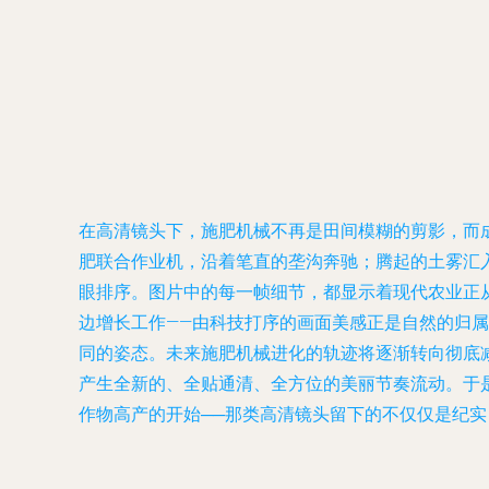
在高清镜头下，施肥机械不再是田间模糊的剪影，而
肥联合作业机，沿着笔直的垄沟奔驰；腾起的土雾汇
眼排序。图片中的每一帧细节，都显示着现代农业正从
边增长工作——由科技打序的画面美感正是自然的归
同的姿态。未来施肥机械进化的轨迹将逐渐转向彻底
产生全新的、全贴通清、全方位的美丽节奏流动。于
作物高产的开始──那类高清镜头留下的不仅仅是纪