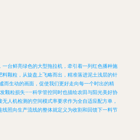
，一台鲜亮绿色的大型拖拉机，牵引着一列红色播种施
肥料颗粒，从旋盘上飞略而出，精准落进泥土浅层的针
静谧而生动的画面，促使我们更好走向每一个时出的精
发颗粒损失——科学管控同时也描绘农田与阳光美好协
接无人机检测的空间模式率要求作为全自适应配方单，
连线照向生产流线的整体就定义为收割和回馈下一料节