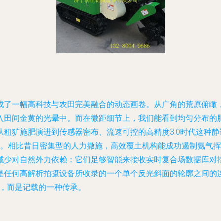
成了一幅高科技与农田完美融合的动态画卷。从广角的荒原俯瞰
入田间金黄的光晕中。而在微距细节上，我们能看到均匀分布的
粗犷施肥演进到传感器密布、流速可控的高精度3.0时代这种
属。相比昔日密集型的人力撒施，高效覆土机构能成功遏制氨气挥
减少对自然外力依赖：它们足够智能来接收实时复合场数据库对
是任何高解析拍摄设备所收录的一个单个反光斜面的轮廓之间的
实，而是记载的一种传承。