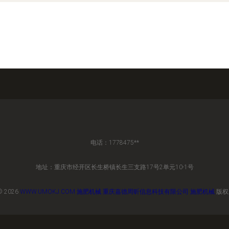
电话：1778475**
地址：重庆市经开区长生桥镇长生三支路17号2单元10-1号
© 2026
WWW.UMOKJ.COM
施肥机械
重庆嘉德周昕信息科技有限公司
施肥机械
版权