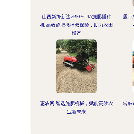
山西新绛新达2BFG-14A施肥播种
履带
机 高效施肥撒播双保险，助力农田
增产
惠农网 智选施肥机械，赋能高效农
转鼓
业新未来